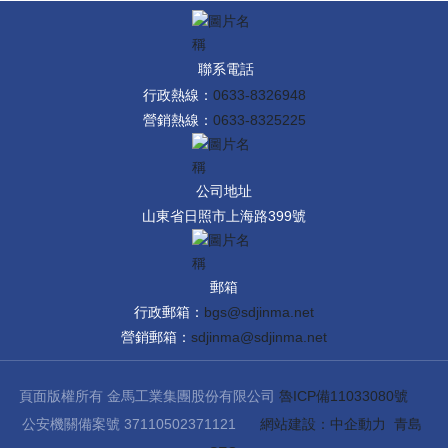
聯系電話
行政熱線：
0633-8326948
營銷熱線：
0633-8325225
公司地址
山東省日照市上海路399號
郵箱
行政郵箱：
bgs@sdjinma.net
營銷郵箱：
sdjinma@sdjinma.net
頁面版權所有 金馬工業集團股份有限公司
魯ICP備11033080號
公安機關備案號 37110502371121
網站建設：中企動力
青島