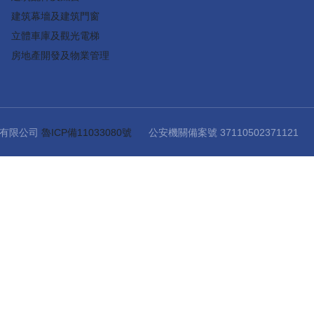
建筑幕墻及建筑門窗
立體車庫及觀光電梯
房地產開發及物業管理
份有限公司
魯ICP備11033080號
公安機關備案號 3711050237112