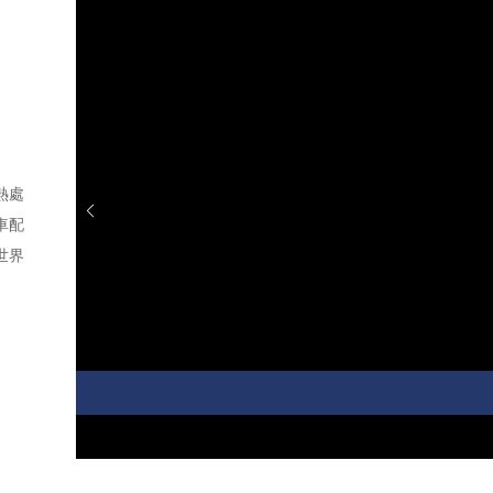
熱處
車配
世界