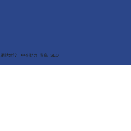
1
網站建設：中企動力
青島
SEO