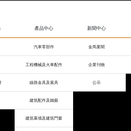
局
產品中心
新聞中心
汽車零部件
金馬要聞
工程機械及火車配件
企業刊物
發
線路金具及索具
公示
建筑配件及鐵藝
建筑幕墻及建筑門窗